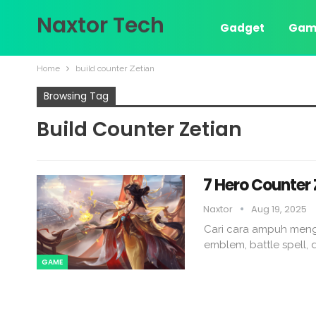
Naxtor Tech
Gadget
Gam
Home
build counter Zetian
Browsing Tag
Build Counter Zetian
7 Hero Counter 
Naxtor
Aug 19, 2025
Cari cara ampuh menga
emblem, battle spell, 
GAME