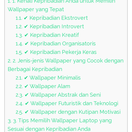
1.
1. Kenali Kepribadian Anda untuk Memilih
Wallpaper yang Tepat
1.1.
✔ Kepribadian Ekstrovert
1.2.
✔ Kepribadian Introvert
1.3.
✔ Kepribadian Kreatif
1.4.
✔ Kepribadian Organisatoris
1.5.
✔ Kepribadian Pekerja Keras
2.
2. Jenis-jenis Wallpaper yang Cocok dengan
Berbagai Kepribadian
2.1.
✔ Wallpaper Minimalis
2.2.
✔ Wallpaper Alam
2.3.
✔ Wallpaper Abstrak dan Seni
2.4.
✔ Wallpaper Futuristik dan Teknologi
2.5.
✔ Wallpaper dengan Kutipan Motivasi
3.
3. Tips Memilih Wallpaper Laptop yang
Sesuai dengan Kepribadian Anda