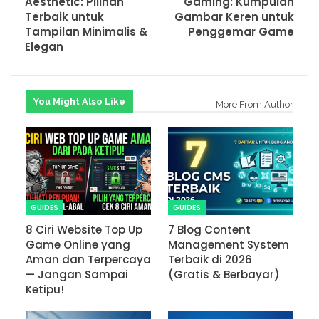
Aesthetic: Pilihan
Gaming: Kumpulan
Terbaik untuk
Gambar Keren untuk
Tampilan Minimalis &
Penggemar Game
Elegan
You Might Also Like
More From Author
GUIDES
GUIDES
8 Ciri Website Top Up
7 Blog Content
Game Online yang
Management System
Aman dan Terpercaya
Terbaik di 2026
— Jangan Sampai
(Gratis & Berbayar)
Ketipu!