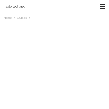
naxtortech.net
Home
Guides