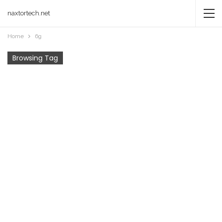
naxtortech.net
Home
6g
Browsing Tag