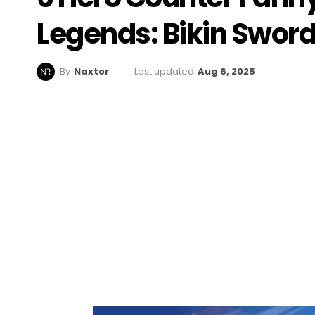
Legends: Bikin Swor
Last updated
Aug 6, 2025
By
Naxtor