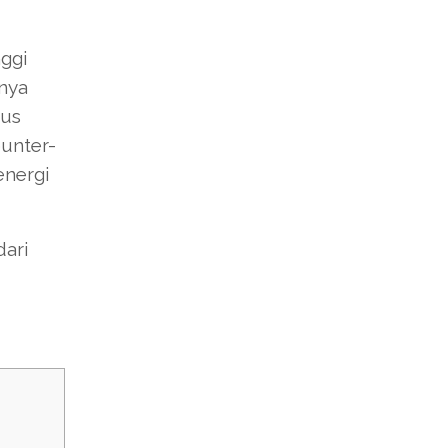
ggi
nya
tus
unter-
energi
dari