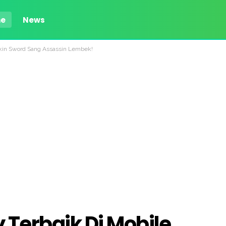
e
News
ikin Sword Sang Assassin Lembek!
 Terbaik Di Mobile