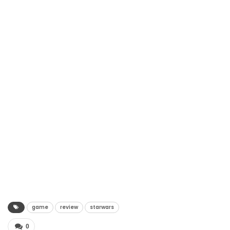
game
review
starwars
0