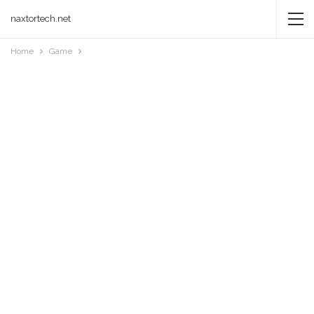
naxtortech.net
Home
Game