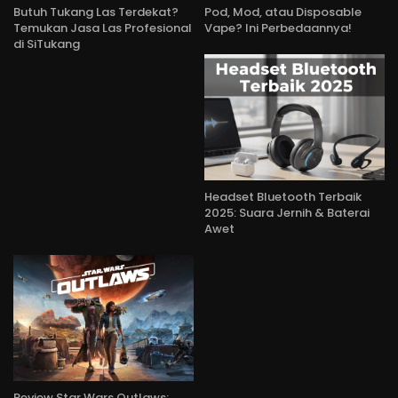
Butuh Tukang Las Terdekat?
Pod, Mod, atau Disposable
Temukan Jasa Las Profesional
Vape? Ini Perbedaannya!
di SiTukang
Headset Bluetooth Terbaik
2025: Suara Jernih & Baterai
Awet
Review Star Wars Outlaws: