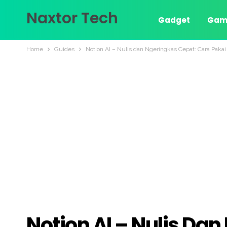
Naxtor Tech
Gadget
Gam
Home
Guides
Notion AI – Nulis dan Ngeringkas Cepat: Cara Pakai
Notion AI – Nulis Da