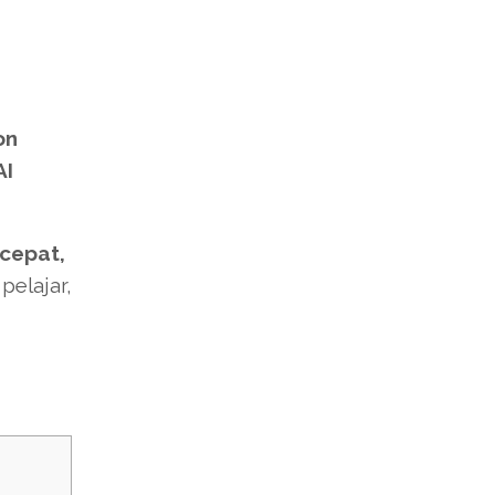
on
AI
 cepat,
elajar,