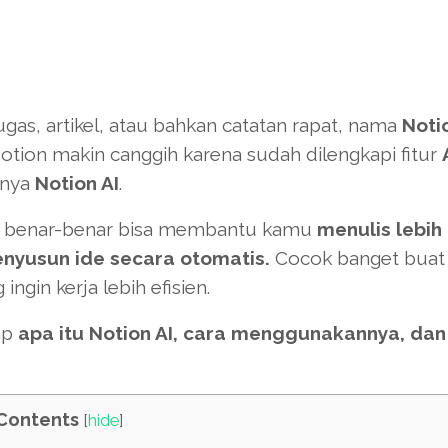
ugas, artikel, atau bahkan catatan rapat, nama
Noti
otion makin canggih karena sudah dilengkapi fitur
anya
Notion AI
.
api benar-benar bisa membantu kamu
menulis lebih
yusun ide secara otomatis.
Cocok banget buat p
ngin kerja lebih efisien.
ap
apa itu Notion AI, cara menggunakannya, dan
Contents
[
hide
]