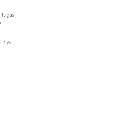
i tugas
a
I-nya