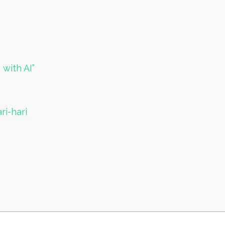
 with AI”
i-hari