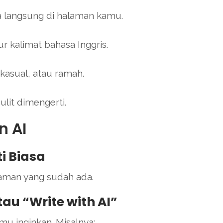
 langsung di halaman kamu.
r kalimat bahasa Inggris.
 kasual, atau ramah.
lit dimengerti.
n AI
i Biasa
aman yang sudah ada.
atau “Write with AI”
kamu inginkan. Misalnya: