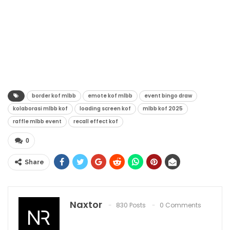
border kof mlbb
emote kof mlbb
event bingo draw
kolaborasi mlbb kof
loading screen kof
mlbb kof 2025
raffle mlbb event
recall effect kof
0
Share
Naxtor
830 Posts
0 Comments