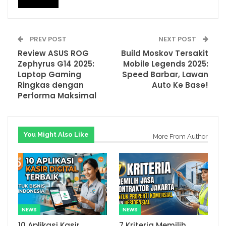
PREV POST
NEXT POST
Review ASUS ROG
Build Moskov Tersakit
Zephyrus G14 2025:
Mobile Legends 2025:
Laptop Gaming
Speed Barbar, Lawan
Ringkas dengan
Auto Ke Base!
Performa Maksimal
You Might Also Like
More From Author
NEWS
NEWS
10 Aplikasi Kasir
7 Kriteria Memilih