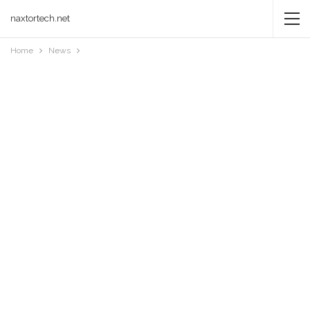
naxtortech.net
Home
News