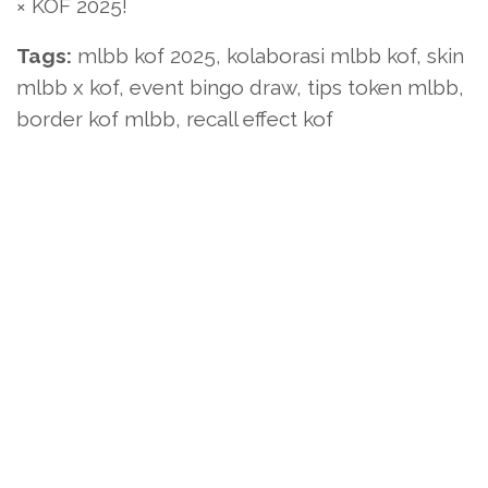
× KOF 2025!
Tags:
mlbb kof 2025, kolaborasi mlbb kof, skin
mlbb x kof, event bingo draw, tips token mlbb,
border kof mlbb, recall effect kof