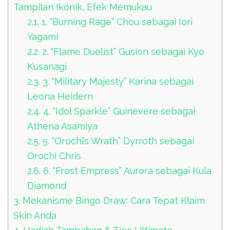
Tampilan Ikonik, Efek Memukau
2.1.
1. “Burning Rage” Chou sebagai Iori
Yagami
2.2.
2. “Flame Duelist” Gusion sebagai Kyo
Kusanagi
2.3.
3. “Military Majesty” Karina sebagai
Leona Heidern
2.4.
4. “Idol Sparkle” Guinevere sebagai
Athena Asamiya
2.5.
5. “Orochi’s Wrath” Dyrroth sebagai
Orochi Chris
2.6.
6. “Frost Empress” Aurora sebagai Kula
Diamond
3.
Mekanisme Bingo Draw: Cara Tepat Klaim
Skin Anda