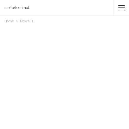
naxtortech.net
Home
News