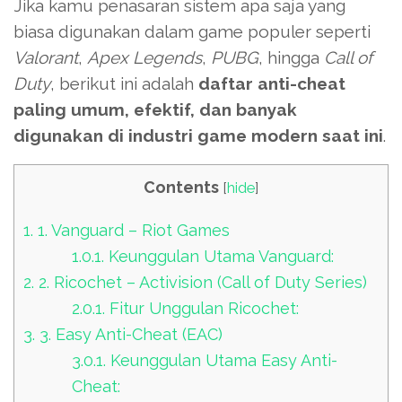
Jika kamu penasaran sistem apa saja yang
biasa digunakan dalam game populer seperti
Valorant
,
Apex Legends
,
PUBG
, hingga
Call of
Duty
, berikut ini adalah
daftar anti-cheat
paling umum, efektif, dan banyak
digunakan di industri game modern saat ini
.
Contents
[
hide
]
1.
1. Vanguard – Riot Games
1.0.1.
Keunggulan Utama Vanguard:
2.
2. Ricochet – Activision (Call of Duty Series)
2.0.1.
Fitur Unggulan Ricochet:
3.
3. Easy Anti-Cheat (EAC)
3.0.1.
Keunggulan Utama Easy Anti-
Cheat: