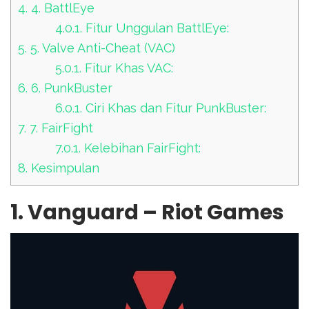
4.
4. BattlEye
4.0.1.
Fitur Unggulan BattlEye:
5.
5. Valve Anti-Cheat (VAC)
5.0.1.
Fitur Khas VAC:
6.
6. PunkBuster
6.0.1.
Ciri Khas dan Fitur PunkBuster:
7.
7. FairFight
7.0.1.
Kelebihan FairFight:
8.
Kesimpulan
1. Vanguard – Riot Games