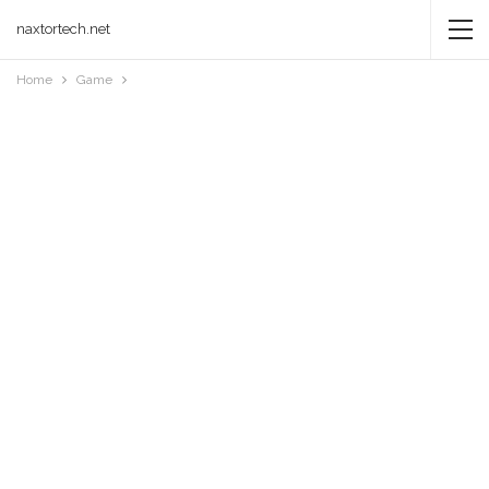
naxtortech.net
Home
Game