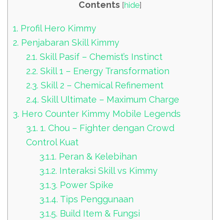
Contents
[
hide
]
1.
Profil Hero Kimmy
2.
Penjabaran Skill Kimmy
2.1.
Skill Pasif – Chemist’s Instinct
2.2.
Skill 1 – Energy Transformation
2.3.
Skill 2 – Chemical Refinement
2.4.
Skill Ultimate – Maximum Charge
3.
Hero Counter Kimmy Mobile Legends
3.1.
1. Chou – Fighter dengan Crowd
Control Kuat
3.1.1.
Peran & Kelebihan
3.1.2.
Interaksi Skill vs Kimmy
3.1.3.
Power Spike
3.1.4.
Tips Penggunaan
3.1.5.
Build Item & Fungsi