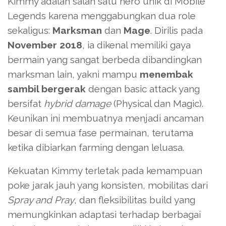
Kimmy adalah salah satu hero unik di Mobile
Legends karena menggabungkan dua role
sekaligus:
Marksman
dan
Mage
. Dirilis pada
November 2018
, ia dikenal memiliki gaya
bermain yang sangat berbeda dibandingkan
marksman lain, yakni mampu
menembak
sambil bergerak
dengan basic attack yang
bersifat
hybrid damage
(Physical dan Magic).
Keunikan ini membuatnya menjadi ancaman
besar di semua fase permainan, terutama
ketika dibiarkan farming dengan leluasa.
Kekuatan Kimmy terletak pada kemampuan
poke jarak jauh yang konsisten, mobilitas dari
Spray and Pray
, dan fleksibilitas build yang
memungkinkan adaptasi terhadap berbagai