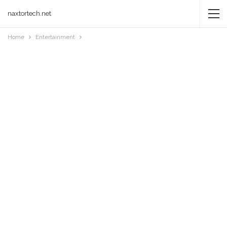
naxtortech.net
Home
Entertainment