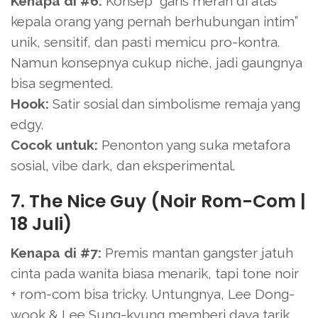
Kenapa di #6:
Konsep “garis merah di atas
kepala orang yang pernah berhubungan intim”
unik, sensitif, dan pasti memicu pro-kontra.
Namun konsepnya cukup niche, jadi gaungnya
bisa segmented.
Hook:
Satir sosial dan simbolisme remaja yang
edgy.
Cocok untuk:
Penonton yang suka metafora
sosial, vibe dark, dan eksperimental.
7. The Nice Guy (Noir Rom-Com |
18 Juli)
Kenapa di #7:
Premis mantan gangster jatuh
cinta pada wanita biasa menarik, tapi tone noir
+ rom-com bisa tricky. Untungnya, Lee Dong-
wook & Lee Sung-kyung memberi daya tarik