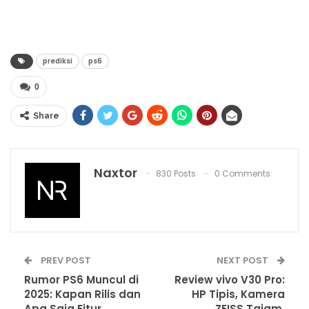
prediksi
ps6
0
Share
Naxtor
830 Posts
0 Comments
PREV POST
NEXT POST
Rumor PS6 Muncul di
Review vivo V30 Pro:
2025: Kapan Rilis dan
HP Tipis, Kamera
Apa Saja Fitur
ZEISS Tajam,