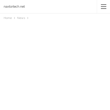
naxtortech.net
Home
News