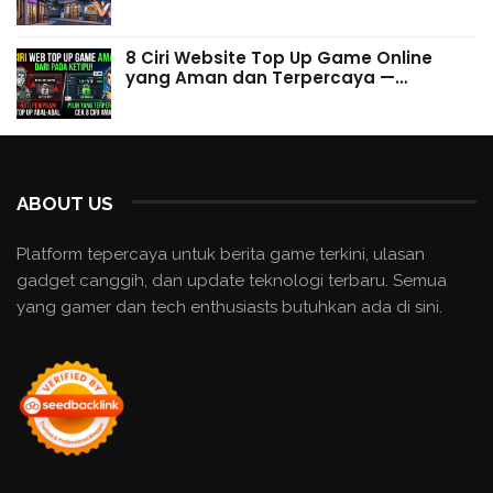
8 Ciri Website Top Up Game Online
yang Aman dan Terpercaya —…
ABOUT US
Platform tepercaya untuk berita game terkini, ulasan
gadget canggih, dan update teknologi terbaru. Semua
yang gamer dan tech enthusiasts butuhkan ada di sini.