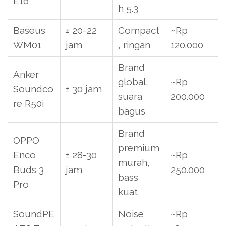
E16
h 5.3
Baseus
± 20-22
Compact
~Rp
WM01
jam
, ringan
120.000
Brand
Anker
global,
~Rp
Soundco
± 30 jam
suara
200.000
re R50i
bagus
Brand
OPPO
premium
Enco
± 28-30
~Rp
murah,
Buds 3
jam
250.000
bass
Pro
kuat
SoundPE
Noise
~Rp