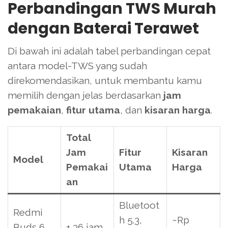
Perbandingan TWS Murah
dengan Baterai Terawet
Di bawah ini adalah tabel perbandingan cepat
antara model-TWS yang sudah
direkomendasikan, untuk membantu kamu
memilih dengan jelas berdasarkan
jam
pemakaian
,
fitur utama
, dan
kisaran harga
.
Total
Jam
Fitur
Kisaran
Model
Pemakai
Utama
Harga
an
Bluetoot
Redmi
h 5.3,
~Rp
Buds 6
± 36 jam