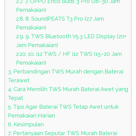
2.7.
7. OPPO Enco Buds 3 Pro (28–30 Jam
Pemakaian)
2.8.
8. SoundPEATS T3 Pro (27 Jam
Pemakaian)
2.9.
9. TWS Bluetooth V5.3 LED Display (20+
Jam Pemakaian)
2.10.
10. i12 TWS / HF i12 TWS (15–20 Jam
Pemakaian)
3.
Perbandingan TWS Murah dengan Baterai
Terawet
4.
Cara Memilih TWS Murah Baterai Awet yang
Tepat
5.
Tips Agar Baterai TWS Tetap Awet untuk
Pemakaian Harian
6.
Kesimpulan
7.
Pertanyaan Seputar TWS Murah Baterai