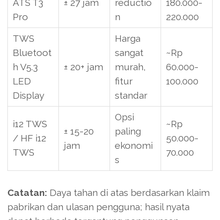
ATS T3
± 27 jam
reductio
180.000-
Pro
n
220.000
TWS
Harga
Bluetoot
sangat
~Rp
h V5.3
± 20+ jam
murah,
60.000-
LED
fitur
100.000
Display
standar
Opsi
i12 TWS
~Rp
± 15-20
paling
/ HF i12
50.000-
jam
ekonomi
TWS
70.000
s
Catatan:
Daya tahan di atas berdasarkan klaim
pabrikan dan ulasan pengguna; hasil nyata