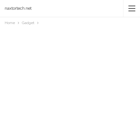
naxtortech.net
Home
Gadget