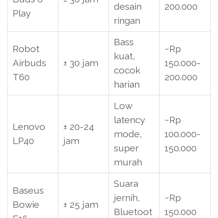
desain
200.000
Play
ringan
Bass
Robot
~Rp
kuat,
Airbuds
± 30 jam
150.000-
cocok
T60
200.000
harian
Low
latency
~Rp
Lenovo
± 20-24
mode,
100.000-
LP40
jam
super
150.000
murah
Suara
Baseus
jernih,
~Rp
Bowie
± 25 jam
Bluetoot
150.000