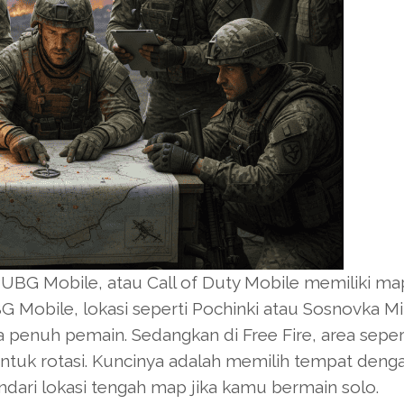
 PUBG Mobile, atau Call of Duty Mobile memiliki ma
 Mobile, lokasi seperti Pochinki atau Sosnovka Mil
a penuh pemain. Sedangkan di Free Fire, area seper
untuk rotasi. Kuncinya adalah memilih tempat deng
ari lokasi tengah map jika kamu bermain solo.