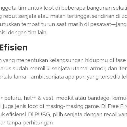
nggota tim untuk loot di beberapa bangunan sekali
 rebut senjata atau malah tertinggal sendirian di z
utuskan tempat turun saat masih di pesawat—jang
si dengan tim lain.
Efisien
inan yang menentukan kelangsungan hidupmu di fase
arus sudah memiliki senjata utama, armor, dan it
erlalu lama—ambil senjata apa pun yang tersedia le
a + peluru, helm & vest, medkit atau bandage, kemu
ri juga jenis loot di masing-masing game. Di Free Fir
 efisiensi. Di PUBG, pilih senjata dengan recoil ya
ar tanpa perhitungan.