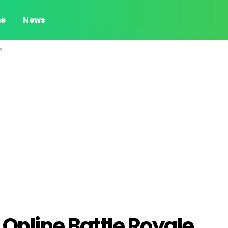
e
News
a
Online Battle Royale