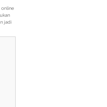
 online
mukan
n jadi