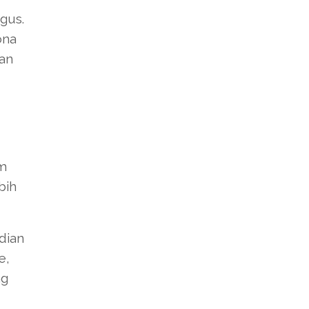
gus.
ona
an
em
bih
dian
e,
ng