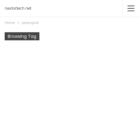
naxtortech.net
Home
perangkat
Browsing Tag