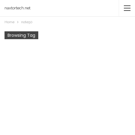
naxtortech.net
Home
note50
Browsing Tag