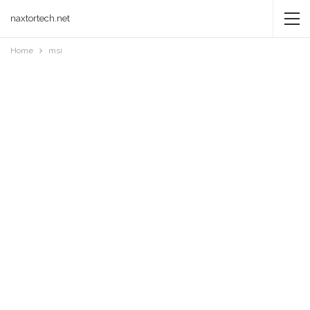
naxtortech.net
Home
msi