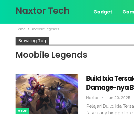
Naxtor Tech
Gadget
Gam
Home
moobile legends
Browsing Tag
Moobile Legends
Build Ixia Ters
Damage-nya Br
Naxtor
Jun 20, 2025
Pelajari Build Ixia Ters
GAME
fase early hingga la