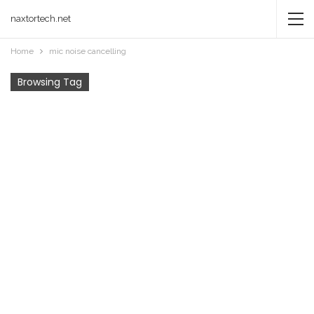
naxtortech.net
Home
mic noise cancelling
Browsing Tag