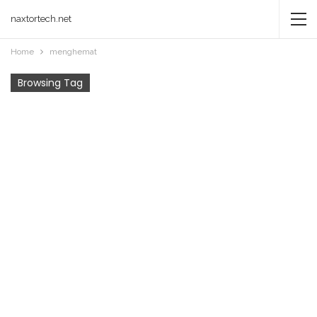
naxtortech.net
Home
menghemat
Browsing Tag