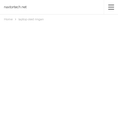
naxtortech.net
Home
laptop oled ringan