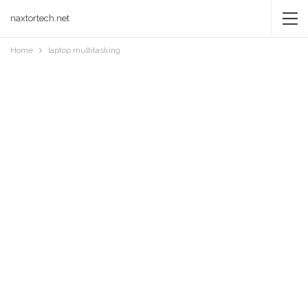
naxtortech.net
Home
laptop multitasking