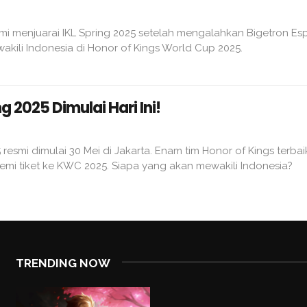
mi menjuarai IKL Spring 2025 setelah mengalahkan Bigetron Esp
akili Indonesia di Honor of Kings World Cup 2025.
ng 2025 Dimulai Hari Ini!
5 resmi dimulai 30 Mei di Jakarta. Enam tim Honor of Kings terbai
emi tiket ke KWC 2025. Siapa yang akan mewakili Indonesia?
TRENDING NOW