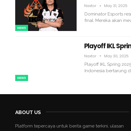
Naxtor
May 31, 2025
Dominator Esports res
final. Mereka akan mew
NEWS
Playoff IKL Spri
Naxtor
May 30, 2025
Playoff IKL Spring 202
Indonesia bertarung d
NEWS
ABOUT US
Platform tepercaya untuk berita game terkini, ulasan