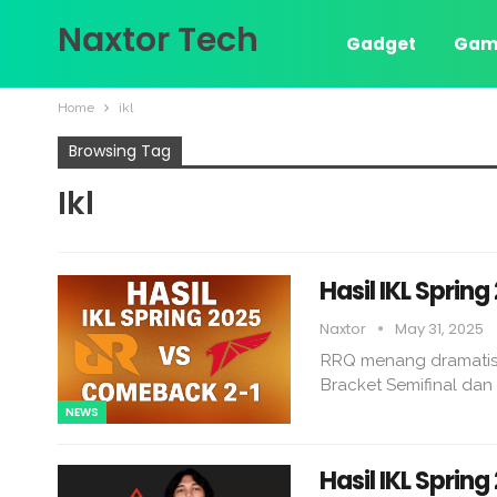
Naxtor Tech
Gadget
Gam
Home
ikl
Browsing Tag
Ikl
Hasil IKL Sprin
Naxtor
May 31, 2025
RRQ menang dramatis 2
Bracket Semifinal dan 
NEWS
Hasil IKL Sprin