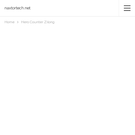
naxtortech.net
Home
Hero Counter Zilong