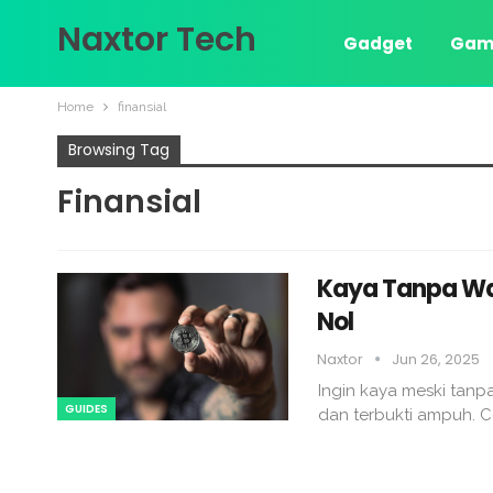
Naxtor Tech
Gadget
Gam
Home
finansial
Browsing Tag
Finansial
Kaya Tanpa Wa
Nol
Naxtor
Jun 26, 2025
Ingin kaya meski tanp
GUIDES
dan terbukti ampuh. 