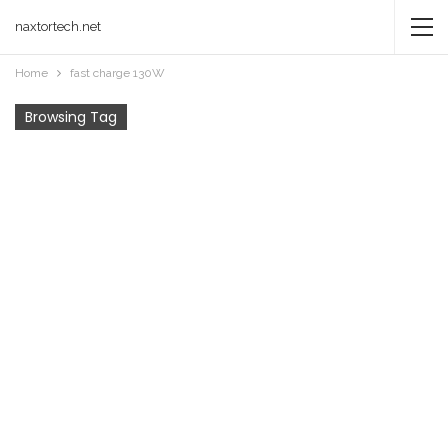
naxtortech.net
Home
fast charge 130W
Browsing Tag