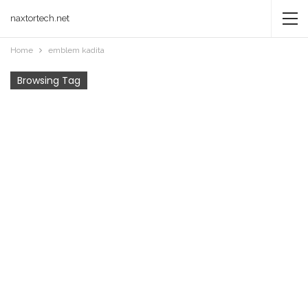
naxtortech.net
Home
emblem kadita
Browsing Tag