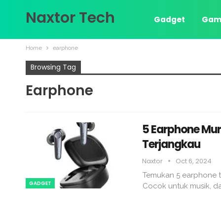
Naxtor Tech
Gadget
Gam
Home
earphone
Browsing Tag
Earphone
5 Earphone Mur
Terjangkau
Naxtor
Oct 6, 2024
Temukan 5 earphone t
GADGET
Cocok untuk musik, dan