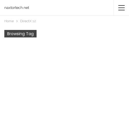
naxtortech.net
Home
DirectX 12
Browsing Tag