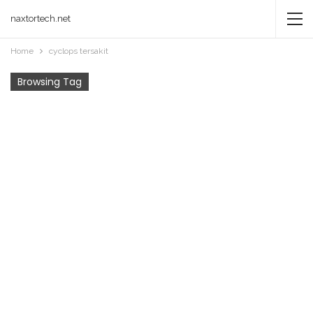
naxtortech.net
Home
cyclops tersakit
Browsing Tag