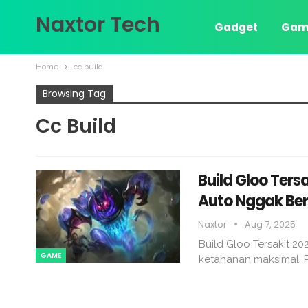
Naxtor Tech
Gadget
Gam
Home
cc build
Browsing Tag
Cc Build
Build Gloo Ters
Auto Nggak Ber
Naxtor
Aug 7, 2025
Build Gloo Tersakit 20
GAME
ketahanan maksimal. 