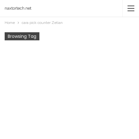
naxtortech.net
Home
cara pick counter Zetian
Browsing Tag