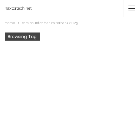
naxtortech.net
Home
cara counter Hanzo terbaru 2025
Browsing Tag