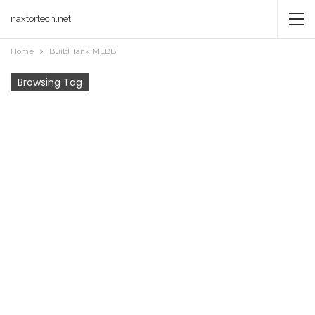
naxtortech.net
Home
Build Tank MLBB
Browsing Tag