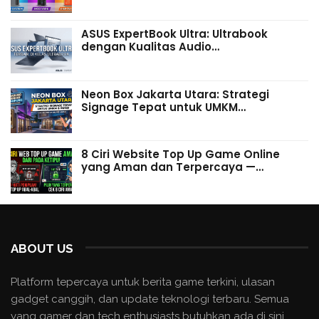
ASUS ExpertBook Ultra: Ultrabook
dengan Kualitas Audio…
Neon Box Jakarta Utara: Strategi
Signage Tepat untuk UMKM…
8 Ciri Website Top Up Game Online
yang Aman dan Terpercaya —…
ABOUT US
Platform tepercaya untuk berita game terkini, ulasan
gadget canggih, dan update teknologi terbaru. Semua
yang gamer dan tech enthusiasts butuhkan ada di sini.