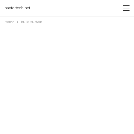
naxtortech.net
Home
build sustain