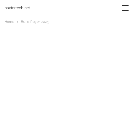
naxtortech.net
Home
Build Roger 2025