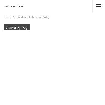
naxtortech.net
Home
build kadita tersakit 2025
Browsing Tag