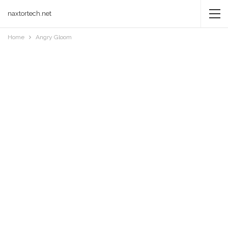
naxtortech.net
Home
Angry Gloom