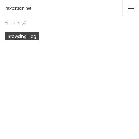
naxtortech.net
Home
5G
Browsing Tag