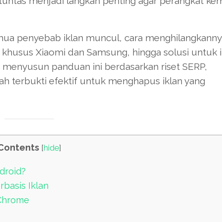
untas menjadi langkah penting agar perangkat kem
emua penyebab iklan muncul, cara menghilangkann
khusus Xiaomi dan Samsung, hingga solusi untuk i
 menyusun panduan ini berdasarkan riset SERP,
ah terbukti efektif untuk menghapus iklan yang
Contents
[
hide
]
droid?
rbasis Iklan
 Chrome