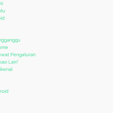
mi
ntu
id
s
engganggu
rome
Lewat Pengaturan
kasi Lain”
ikenal
roid