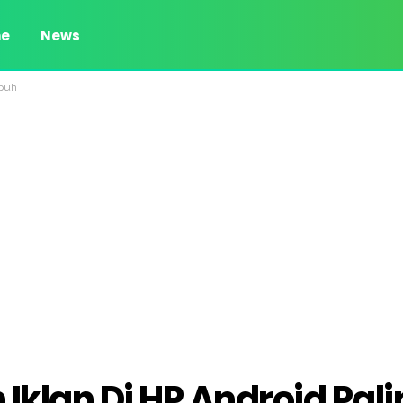
e
News
mpuh
klan Di HP Android Pali