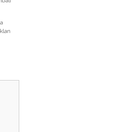
bali
ya
klan