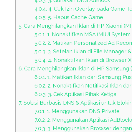
4.0.3.
3. Gunakan DNS AdBlock
4.0.4.
4. Cek Izin Overlay pada Game T
4.0.5.
5. Hapus Cache Game
5.
Cara Menghilangkan Iklan di HP Xiaomi (MI
5.0.1.
1. Nonaktifkan MSA (MIUI System 
5.0.2.
2. Matikan Personalized Ad Rec
5.0.3.
3. Setelan Iklan di File Manager &
5.0.4.
4. Nonaktifkan Iklan di Browser X
6.
Cara Menghilangkan Iklan di HP Samsung 
6.0.1.
1. Matikan Iklan dari Samsung Pus
6.0.2.
2. Nonaktifkan Notifikasi Iklan dari
6.0.3.
3. Cek Aplikasi Pihak Ketiga
7.
Solusi Berbasis DNS & Aplikasi untuk Blokir
7.0.1.
1. Menggunakan DNS Private
7.0.2.
2. Menggunakan Aplikasi AdBlock
7.0.3.
3. Menggunakan Browser dengan A