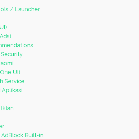
ools / Launcher
UI)
Ads)
ommendations
 Security
iaomi
(One UI)
h Service
 Aplikasi
 Iklan
er
dBlock Built-in